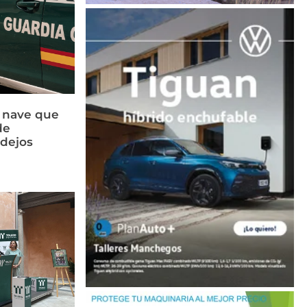
a nave que
de
idejos