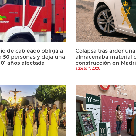
io de cableado obliga a
Colapsa tras arder un
a 50 personas y deja una
almacenaba material 
101 años afectada
construcción en Madr
agosto 7, 2026