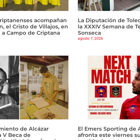
criptanenses acompañan
La Diputación de Tole
, el Cristo de Villajos, en
la XXXIV Semana de T
a a Campo de Criptana
Sonseca
agosto 7, 2026
miento de Alcázar
El Emers Sporting de 
a V Beca de
afronta este viernes s