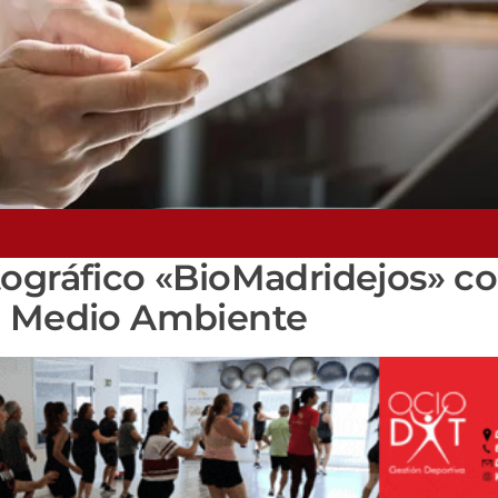
tográfico «BioMadridejos» c
el Medio Ambiente