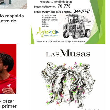
do respalda
eatro de
Alcázar
u primer