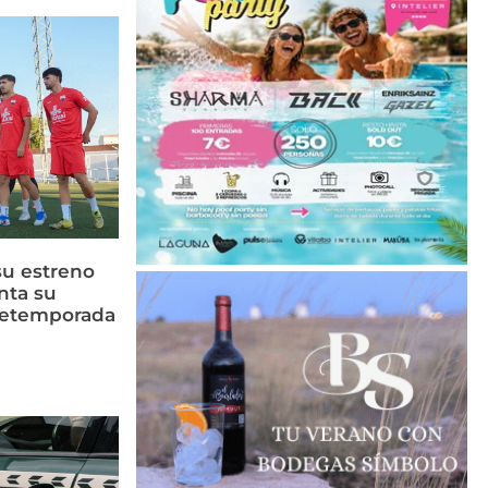
su estreno
nta su
retemporada