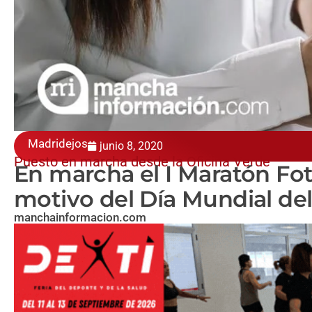
Madridejos
junio 8, 2020
Puesto en marcha desde la Oficina Verde
En marcha el I Maratón Fo
motivo del Día Mundial d
manchainformacion.com