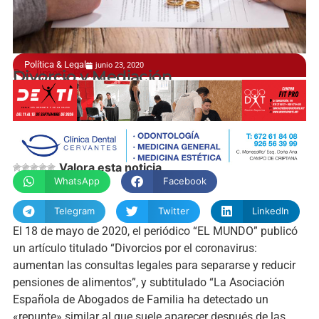
Política & Legal
junio 23, 2020
Por Jimena Román
Divorcio y Mediación
manchainformacion.com
Valora esta noticia
WhatsApp
Facebook
Telegram
Twitter
LinkedIn
El 18 de mayo de 2020, el periódico “EL MUNDO” publicó
un artículo titulado “Divorcios por el coronavirus:
aumentan las consultas legales para separarse y reducir
pensiones de alimentos”, y subtitulado “La Asociación
Española de Abogados de Familia ha detectado un
«repunte» similar al que suele aparecer después de las