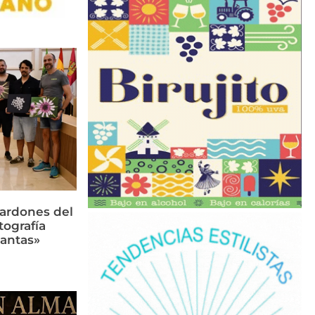
lardones del
tografía
lantas»