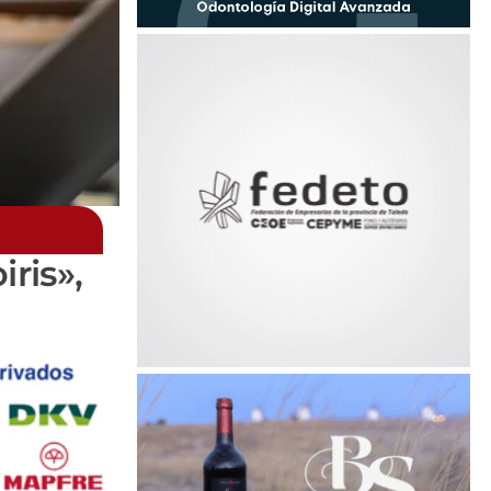
ris»,