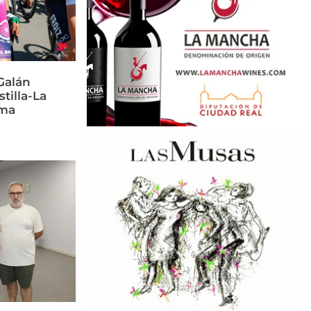
Galán
stilla-La
rma