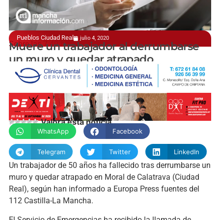
Pueblos Ciudad Real
julio 4, 2020
Sobre las 7.49 horas
Muere un trabajador al derrumbarse
un muro y quedar atrapado
manchainformacion.com
Valora esta noticia
WhatsApp
Facebook
Telegram
Twitter
LinkedIn
Un trabajador de 50 años ha fallecido tras derrumbarse un
muro y quedar atrapado en Moral de Calatrava (Ciudad
Real), según han informado a Europa Press fuentes del
112 Castilla-La Mancha.
El Servicio de Emergencias ha recibido la llamada de