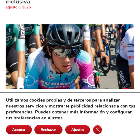
inclusiva
agosto 6, 2026
Rubén y Mario García Galán afrontan la Vuelta
Utilizamos cookies propias y de terceros para analizar
a Castilla-La Mancha Leader en forma
nuestros servicios y mostrarte publicidad relacionada con tus
agosto 6, 2026
preferencias. Puedes obtener más información y configurar
tus preferencias en ajustes.
Cerrar el banner de 
Aceptar
Rechazar
Ajustes