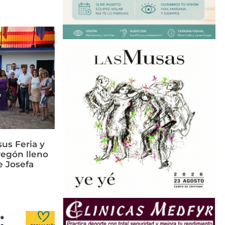
us Feria y
regón lleno
e Josefa