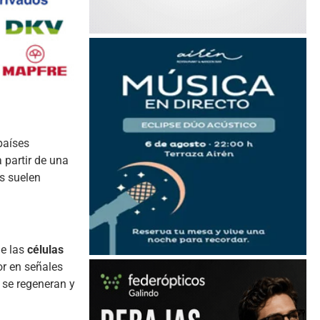
países
 partir de una
s suelen
e las
células
or en señales
o se regeneran y