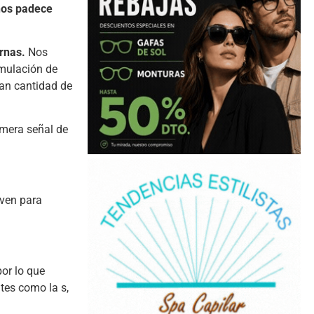
ños padece
rnas.
Nos
umulación de
ran cantidad de
imera señal de
rven para
or lo que
tes como la s,