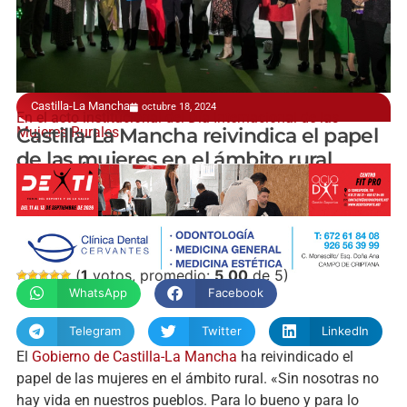
Castilla-La Mancha
octubre 18, 2024
En el acto institucional del Día Internacional de las
Mujeres Rurales
Castilla-La Mancha reivindica el papel
de las mujeres en el ámbito rural
manchainformacion.com
(
1
votos, promedio:
5,00
de 5)
WhatsApp
Facebook
Telegram
Twitter
LinkedIn
El
Gobierno de Castilla-La Mancha
ha reivindicado el
papel de las mujeres en el ámbito rural. «Sin nosotras no
hay vida en nuestros pueblos. Para lo bueno y para lo