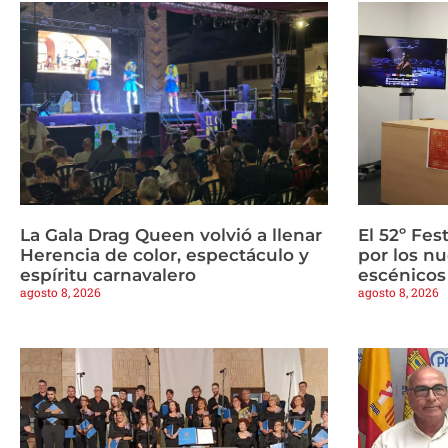
La Gala Drag Queen volvió a llenar
El 52º Fes
Herencia de color, espectáculo y
por los n
espíritu carnavalero
escénicos
agosto 8, 2026
agosto 8, 2026