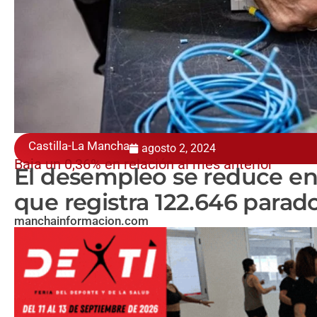
Castilla-La Mancha
agosto 2, 2024
Baja un 0,36% en relación al mes anterior
El desempleo se reduce en 
que registra 122.646 parad
manchainformacion.com