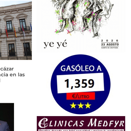
cázar
cia en las
l