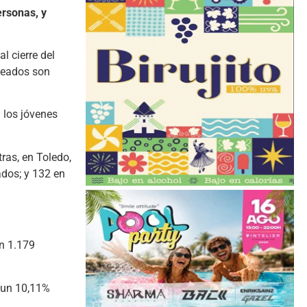
ersonas, y
l cierre del
leados son
 los jóvenes
ras, en Toledo,
dos; y 132 en
on 1.179
 (un 10,11%