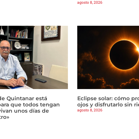
agosto 8, 2026
de Quintanar está
Eclipse solar: cómo pr
ara que todos tengan
ojos y disfrutarlo sin r
agosto 8, 2026
 vivan unos días de
tro»