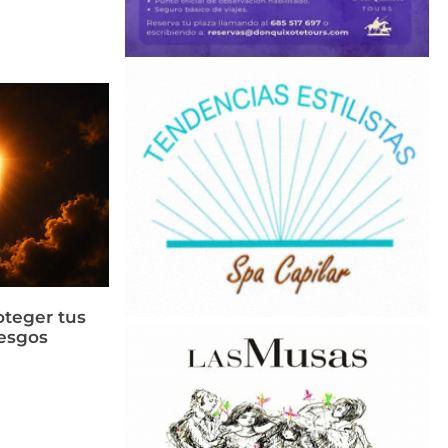
oteger tus
iesgos