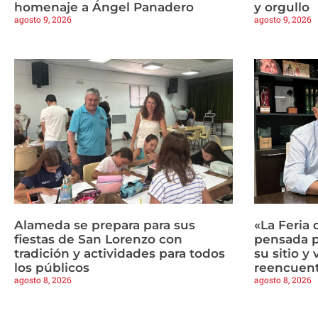
homenaje a Ángel Panadero
y orgullo
agosto 9, 2026
agosto 9, 2026
Alameda se prepara para sus
«La Feria 
fiestas de San Lorenzo con
pensada p
tradición y actividades para todos
su sitio y
los públicos
reencuen
agosto 8, 2026
agosto 8, 2026