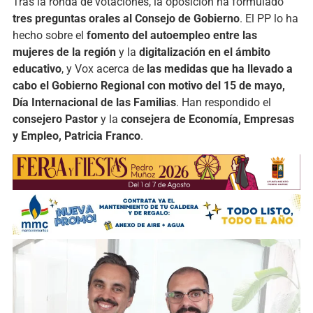
Tras
la
ronda
de
votaciones,
la
oposición
ha
formulado
tres
preguntas
orales
al
Consejo
de
Gobierno
.
El
PP
lo
ha
hecho
sobre
el
fomento
del
autoempleo
entre
las
mujeres
de
la
región
y
la
digitalización
en
el
ámbito
educativo
,
y
Vox
acerca
de
las
medidas
que
ha
llevado
a
cabo
el
Gobierno
Regional
con
motivo
del
15
de
mayo,
Día
Internacional
de
las
Familias
.
Han
respondido
el
consejero
Pastor
y
la
consejera
de
Economía,
Empresas
y
Empleo,
Patricia
Franco
.