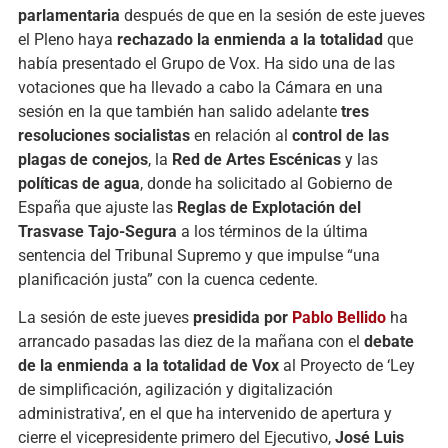
parlamentaria
después
de
que
en
la
sesión
de
este
jueves
el
Pleno
haya
rechazado
la
enmienda
a
la
totalidad
que
había
presentado
el
Grupo
de
Vox.
Ha
sido
una
de
las
votaciones
que
ha
llevado
a
cabo
la
Cámara
en
una
sesión
en
la
que
también
han
salido
adelante
tres
resoluciones
socialistas
en
relación
al
control
de
las
plagas
de
conejos
,
la
Red
de
Artes
Escénicas
y
las
políticas
de
agua
,
donde
ha
solicitado
al
Gobierno
de
España
que
ajuste
las
Reglas
de
Explotación
del
Trasvase
Tajo-
Segura
a
los
términos
de
la
última
sentencia
del
Tribunal
Supremo
y
que
impulse “
una
planificación
justa”
con
la
cuenca
cedente.
La
sesión
de
este
jueves
presidida
por
Pablo
Bellido
ha
arrancado
pasadas
las
diez
de
la
mañana
con
el
debate
de
la
enmienda
a
la
totalidad
de
Vox
al
Proyecto
de ‘
Ley
de
simplificación,
agilización
y
digitalización
administrativa’,
en
el
que
ha
intervenido
de
apertura
y
cierre
el
vicepresidente
primero
del
Ejecutivo,
José
Luis