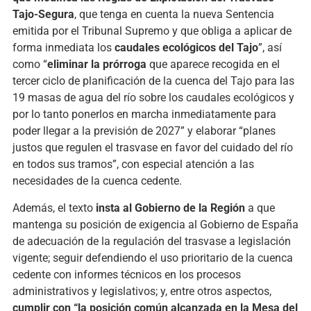
Tajo-
Segura
,
que
tenga
en
cuenta
la
nueva
Sentencia
emitida
por
el
Tribunal
Supremo
y
que
obliga
a
aplicar
de
forma
inmediata
los
caudales
ecológicos
del
Tajo
”,
así
como “
eliminar
la
prórroga
que
aparece
recogida
en
el
tercer
ciclo
de
planificación
de
la
cuenca
del
Tajo
para
las
19
masas
de
agua
del
río
sobre
los
caudales
ecológicos
y
por
lo
tanto
ponerlos
en
marcha
inmediatamente
para
poder
llegar
a
la
previsión
de
2027”
y
elaborar “
planes
justos
que
regulen
el
trasvase
en
favor
del
cuidado
del
río
en
todos
sus
tramos”,
con
especial
atención
a
las
necesidades
de
la
cuenca
cedente.
Además,
el
texto
insta
al
Gobierno
de
la
Región
a
que
mantenga
su
posición
de
exigencia
al
Gobierno
de
España
de
adecuación
de
la
regulación
del
trasvase
a
legislación
vigente;
seguir
defendiendo
el
uso
prioritario
de
la
cuenca
cedente
con
informes
técnicos
en
los
procesos
administrativos
y
legislativos;
y,
entre
otros
aspectos,
cumplir
con “
la
posición
común
alcanzada
en
la
Mesa
del