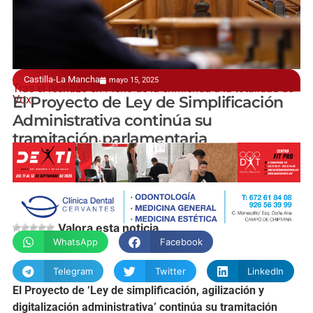
Castilla-La Mancha
mayo 15, 2025
Tras el rechazo en Pleno de la enmienda a la totalidad de
Vox
El Proyecto de Ley de Simplificación
Administrativa continúa su
tramitación parlamentaria
manchainformacion.com
Valora esta noticia
WhatsApp
Facebook
Telegram
Twitter
LinkedIn
El
Proyecto
de ‘
Ley
de
simplificación,
agilización
y
digitalización
administrativa’
continúa
su
tramitación