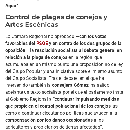
Agua”
.
Control
de
plagas
de
conejos
y
Artes
Escénicas
La
Cámara
Regional
ha
aprobado —
con
los
votos
favorables
del
PSOE
y
en
contra
de
los
dos
grupos
de
la
oposición
—
la
resolución
socialista
al
debate
general
en
relación
a
la
plaga
de
conejos
en
la
región,
que
acumulaba
en
un
mismo
punto
una
proposición
no
de
ley
del
Grupo
Popular
y
una
iniciativa
sobre
el
mismo
asunto
del
Grupo
Socialista.
Tras
el
debate,
en
el
que
ha
intervenido
también
la
consejera
Gómez
,
ha
salido
adelante
un
texto
socialista
por
el
que
el
parlamento
insta
al
Gobierno
Regional
a
“
continuar
impulsando
medidas
que
propicien
el
control
poblacional
de
los
conejos
,
así
como
a
continuar
ejecutando
políticas
que
ayuden
a
la
compensación
por
los
daños
ocasionados
a
los
agricultores
y
propietarios
de
tierras
afectadas”.