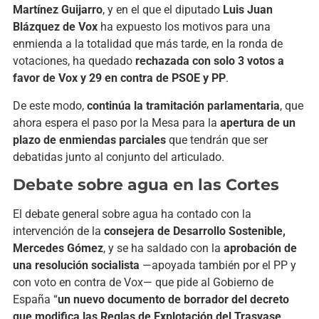
Martínez
Guijarro
,
y
en
el
que
el
diputado
Luis
Juan
Blázquez
de
Vox
ha
expuesto
los
motivos
para
una
enmienda
a
la
totalidad
que
más
tarde,
en
la
ronda
de
votaciones,
ha
quedado
rechazada
con
solo
3
votos
a
favor
de
Vox
y
29
en
contra
de
PSOE
y
PP
.
De
este
modo,
continúa
la
tramitación
parlamentaria
,
que
ahora
espera
el
paso
por
la
Mesa
para
la
apertura
de
un
plazo
de
enmiendas
parciales
que
tendrán
que
ser
debatidas
junto
al
conjunto
del
articulado.
Debate
sobre
agua en las Cortes
El
debate
general
sobre
agua
ha
contado
con
la
intervención
de
la
consejera
de
Desarrollo
Sostenible,
Mercedes
Gómez
,
y
se
ha
saldado
con
la
aprobación
de
una
resolución
socialista
—
apoyada
también
por
el
PP
y
con
voto
en
contra
de
Vox—
que
pide
al
Gobierno
de
España “
un
nuevo
documento
de
borrador
del
decreto
que
modifica
las
Reglas
de
Explotación
del
Trasvase