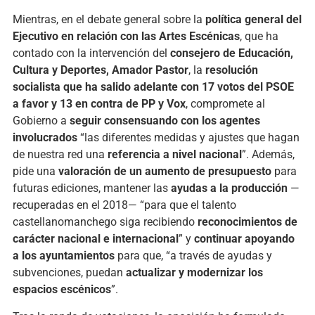
Mientras,
en
el
debate
general
sobre
la
política
general
del
Ejecutivo
en
relación
con
las
Artes
Escénicas
,
que
ha
contado
con
la
intervención
del
consejero
de
Educación,
Cultura
y
Deportes,
Amador
Pastor
,
la
resolución
socialista
que
ha
salido
adelante
con
17
votos
del
PSOE
a
favor
y
13
en
contra
de
PP
y
Vox
,
compromete
al
Gobierno
a
seguir
consensuando
con
los
agentes
involucrados
“
las
diferentes
medidas
y
ajustes
que
hagan
de
nuestra
red
una
referencia
a
nivel
nacional
”.
Además,
pide
una
valoración
de
un
aumento
de
presupuesto
para
futuras
ediciones,
mantener
las
ayudas
a
la
producción
—
recuperadas
en
el
2018— “
para
que
el
talento
castellanomanchego
siga
recibiendo
reconocimientos
de
carácter
nacional
e
internacional
”
y
continuar
apoyando
a
los
ayuntamientos
para
que, “
a
través
de
ayudas
y
subvenciones,
puedan
actualizar
y
modernizar
los
espacios
escénicos
”.