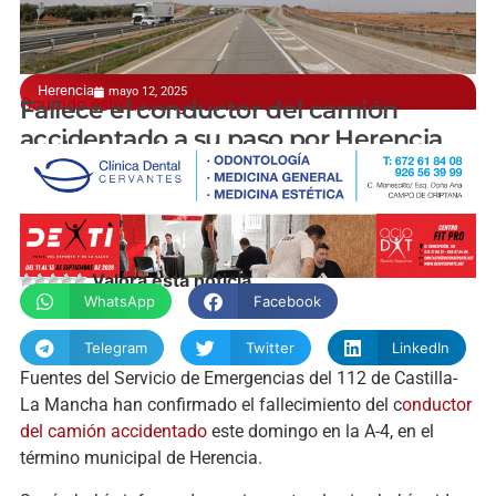
Herencia
mayo 12, 2025
Ocurrido este domingo en la A-4
Fallece el conductor del camión
accidentado a su paso por Herencia
manchainformacion.com
Valora esta noticia
WhatsApp
Facebook
Telegram
Twitter
LinkedIn
Fuentes del Servicio de Emergencias del 112 de Castilla-
La Mancha han confirmado el fallecimiento del c
onductor
del camión accidentado
este domingo en la A-4, en el
término municipal de Herencia.