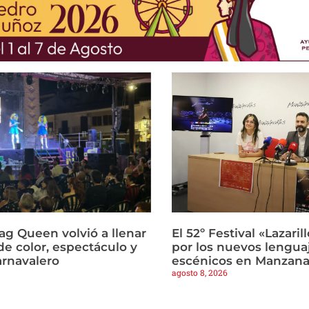
ag Queen volvió a llenar
El 52º Festival «Lazari
de color, espectáculo y
por los nuevos lengua
arnavalero
escénicos en Manzana
agosto 8, 2026