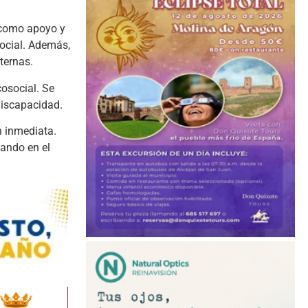
í como apoyo y
social. Además,
ternas.
cosocial. Se
discapacidad.
n inmediata.
cando en el