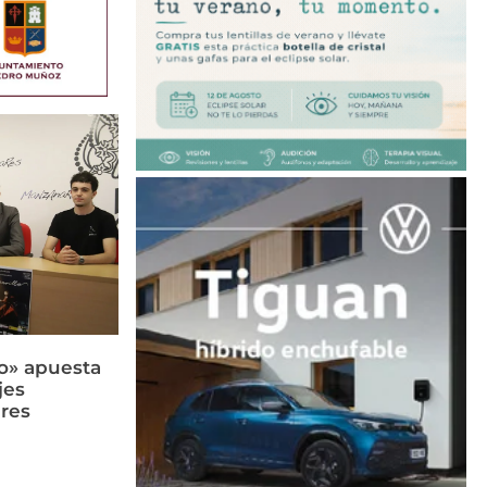
llo» apuesta
jes
res