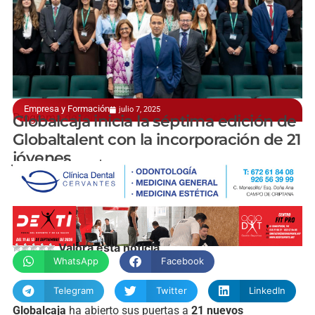
Empresa y Formación
julio 7, 2025
Programa de formación de alta capacitación
Globalcaja inicia la séptima edición de
Globaltalent con la incorporación de 21
jóvenes
manchainformacion.com
Valora esta noticia
WhatsApp
Facebook
Telegram
Twitter
LinkedIn
Globalcaja
ha abierto sus puertas a
21 nuevos