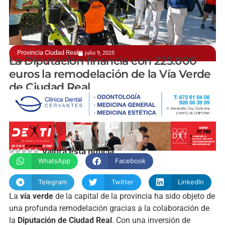
Provincia Ciudad Real
julio 9, 2025
Miguel Ángel Valverde la ha visitado
La Diputación financia con 225.000
euros la remodelación de la Vía Verde
de Ciudad Real
manchainformacion.com
Valora esta noticia
WhatsApp
Facebook
Telegram
Twitter
LinkedIn
La
vía verde
de la capital de la provincia ha sido objeto de
una profunda remodelación gracias a la colaboración de
la
Diputación de Ciudad Real
. Con una inversión de