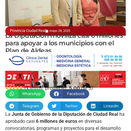
Provincia Ciudad Real
mayo 28, 2025
Adrián Fernández y Rocío Zarco lo han oficializado
La Diputación moviliza casi 6 millones
para apoyar a los municipios con el
Plan de Aldeas
manchainformacion.com
(
1
votos, promedio:
5,00
de 5)
WhatsApp
Facebook
Telegram
Twitter
LinkedIn
La
Junta de Gobierno de la Diputación de Ciudad Real
ha
aprobado casi
6 millones de euros
en diversas
convocatorias, programas y proyectos para el desarrollo