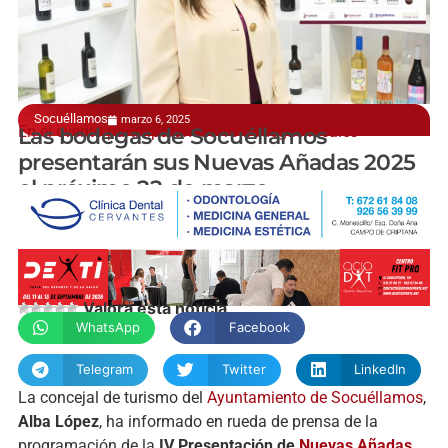
Socuéllamos
marzo 6, 2025
En el evento participarán las 13 bodegas locales
Las bodegas de Socuéllamos
presentarán sus Nuevas Añadas 2025
el próximo 22 de marzo
Valora esta noticia
WhatsApp
Facebook
Telegram
Twitter
LinkedIn
La concejal de turismo del
Ayuntamiento de Socuéllamos
,
Alba López
, ha informado en rueda de prensa de la
programación de la
IV Presentación de
Nuevas Añadas