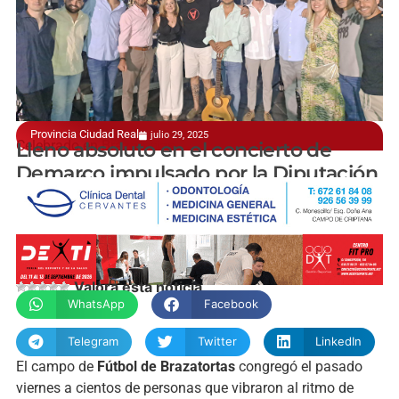
Provincia Ciudad Real
julio 29, 2025
Celebrado en Brazatortas
Lleno absoluto en el concierto de
Demarco impulsado por la Diputación
manchainformacion.com
Valora esta noticia
WhatsApp
Facebook
Telegram
Twitter
LinkedIn
El campo de
Fútbol de Brazatortas
congregó el pasado
viernes a cientos de personas que vibraron al ritmo de