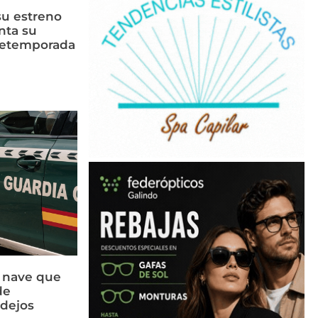
su estreno
nta su
retemporada
a nave que
de
idejos