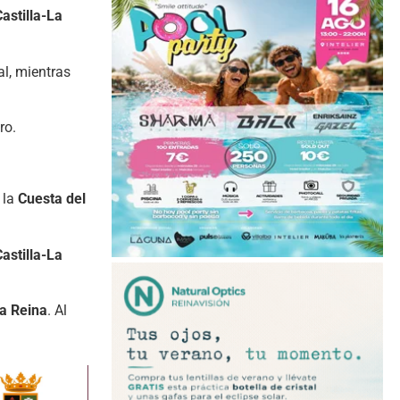
astilla-La
al, mientras
ro.
 la
Cuesta del
astilla-La
la Reina
. Al