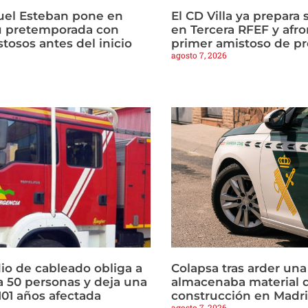
uel Esteban pone en
El CD Villa ya prepara 
u pretemporada con
en Tercera RFEF y afro
tosos antes del inicio
primer amistoso de p
agosto 7, 2026
io de cableado obliga a
Colapsa tras arder un
a 50 personas y deja una
almacenaba material 
101 años afectada
construcción en Madr
agosto 7, 2026