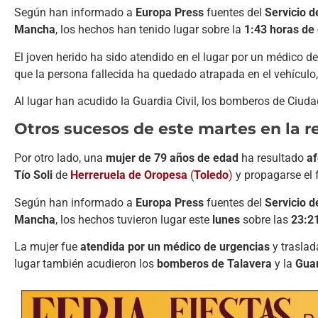
Según han informado a
Europa Press
fuentes del
Servicio d
Mancha
, los hechos han tenido lugar sobre la
1:43 horas de
El joven herido ha sido atendido en el lugar por un médico d
que la persona fallecida ha quedado atrapada en el vehículo
Al lugar han acudido la Guardia Civil, los bomberos de Ciud
Otros sucesos de este martes en la r
Por otro lado, una
mujer de 79 años de edad
ha resultado
af
Tío Soli
de
Herreruela de Oropesa
(
Toledo
)
y propagarse el 
Según han informado a
Europa Press
fuentes del
Servicio d
Mancha
, los hechos tuvieron lugar este
lunes
sobre las
23:2
La mujer fue
atendida por un médico de urgencias
y trasla
lugar también acudieron los
bomberos de Talavera
y la
Guar