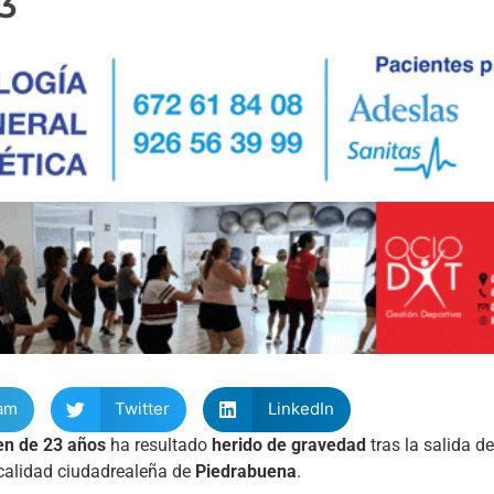
3
am
Twitter
LinkedIn
en de 23 años
ha resultado
herido de gravedad
tras la salida de
localidad ciudadrealeña de
Piedrabuena
.