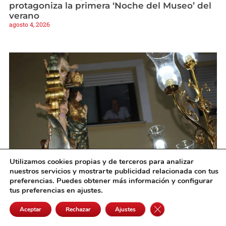
protagoniza la primera ‘Noche del Museo’ del
verano
agosto 4, 2026
Utilizamos cookies propias y de terceros para analizar
nuestros servicios y mostrarte publicidad relacionada con tus
La Virgen de los Ángeles volvió a emocionar a
preferencias. Puedes obtener más información y configurar
Pedro Muñoz en la noche grande de sus
tus preferencias en ajustes.
fiestas
agosto 4, 2026
Cerrar el banner de 
Aceptar
Rechazar
Ajustes