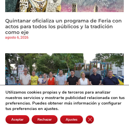
Quintanar oficializa un programa de Feria con
actos para todos los públicos y la tradición
como eje
agosto 6, 2026
Utilizamos cookies propias y de terceros para analizar
nuestros servicios y mostrarte publicidad relacionada con tus
preferencias. Puedes obtener más información y configurar
tus preferencias en ajustes.
Cerrar el banner de 
Aceptar
Rechazar
Ajustes
Campo de Criptana estrena en el Parque Luis
Cobos su primera zona infantil accesible e