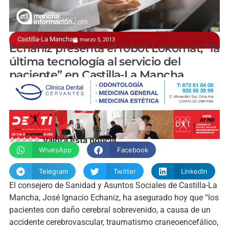
Castilla-La Mancha
marzo 5, 2013
Modernización de la Sanidad
Echániz presenta el robot Lokomat, “la
última tecnología al servicio del
paciente” en Castilla-La Mancha
manchainformacion.com
Valora esta noticia
WhatsApp
Facebook
Telegram
Twitter
LinkedIn
El consejero de Sanidad y Asuntos Sociales de Castilla-La
Mancha, José Ignacio Echaniz, ha asegurado hoy que “los
pacientes con daño cerebral sobrevenido, a causa de un
accidente cerebrovascular, traumatismo craneoencefálico,