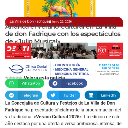
La Villa de Don Fadrique
junio 26, 2026
Como gran novedad
Arranca el Verano Cultural en La Villa
de don Fadrique con los espectáculos
de «Julio Musical»
manchainformacion.com
Valora esta noticia
WhatsApp
Facebook
Telegram
Twitter
LinkedIn
La
Concejalía de Cultura y Festejos
de
La Villa de Don
Fadrique
ha presentado oficialmente la programación del
ya tradicional «
Verano Cultural 2026
«. La edición de este
año destaca por una oferta diversa ambiciosa, intensa, de