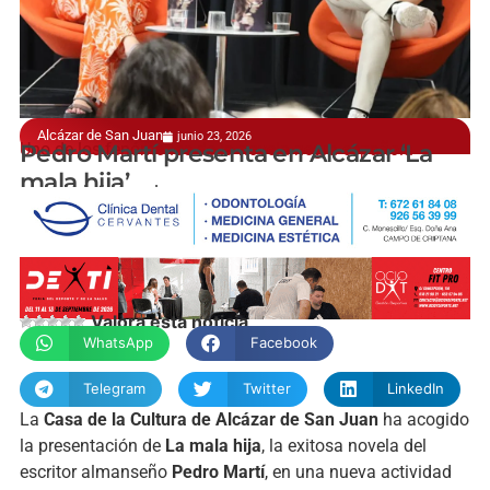
Alcázar de San Juan
junio 23, 2026
Uno de los fenómenos de la novela negra española
Pedro Martí presenta en Alcázar ‘La
mala hija’
manchainformacion.com
Valora esta noticia
WhatsApp
Facebook
Telegram
Twitter
LinkedIn
La
Casa de la Cultura de Alcázar de San Juan
ha acogido
la presentación de
La mala hija
, la exitosa novela del
escritor almanseño
Pedro Martí
, en una nueva actividad