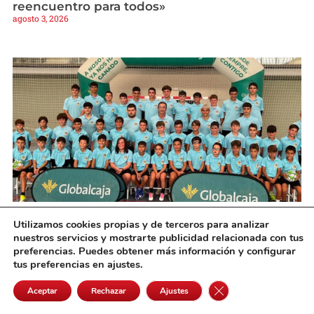
reencuentro para todos»
agosto 3, 2026
Da comienzo el Campus de Fútbol Sala
Utilizamos cookies propias y de terceros para analizar
Dynamo Alcázar FS
nuestros servicios y mostrarte publicidad relacionada con tus
agosto 3, 2026
preferencias. Puedes obtener más información y configurar
tus preferencias en ajustes.
Cerrar el banner de 
Aceptar
Rechazar
Ajustes