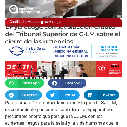
Castilla-La Mancha
marzo 12, 2013
Coordinadora regional
UPyD acoge con satisfacción el auto
del Tribunal Superior de C-LM sobre el
cierre de las urgencias
manchainformacion.com
Valora esta noticia
WhatsApp
Facebook
Telegram
Twitter
LinkedIn
Para Cámara “el argumentario expuesto por el TSJCLM,
es contundente por cuanto considera no equiparable el
presumible ahorro que persigue la JCCM, con los
evidentes riesgos para la salud y la vida humanas que la