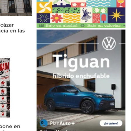
cázar
cia en las
l
 pone en