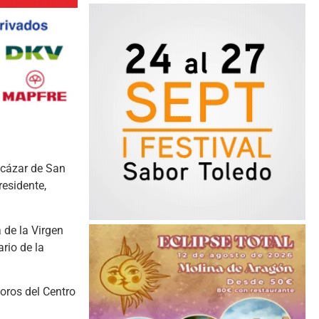
lcázar de San
residente,
a de la Virgen
rio de la
coros del Centro