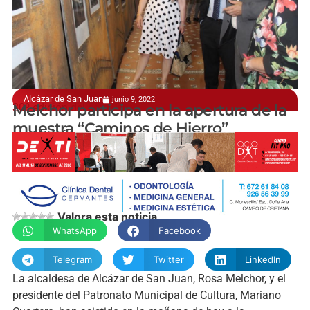
Alcázar de San Juan
junio 9, 2022
30º edición del concurso
Melchor participa en la apertura de la
muestra “Caminos de Hierro”
manchainformacion.com
Valora esta noticia
WhatsApp
Facebook
Telegram
Twitter
LinkedIn
La alcaldesa de Alcázar de San Juan, Rosa Melchor, y el
presidente del Patronato Municipal de Cultura, Mariano