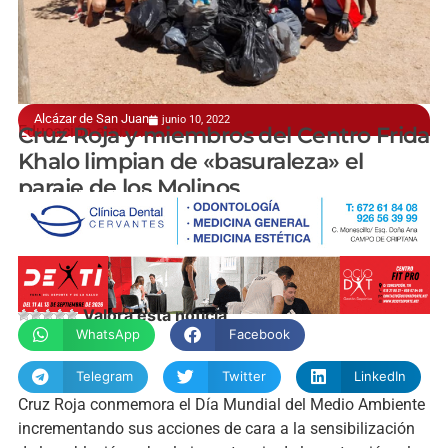
Alcázar de San Juan
junio 10, 2022
Educación ambiental
Cruz Roja y miembros del Centro Frida
Khalo limpian de «basuraleza» el
paraje de los Molinos
manchainformacion.com
Valora esta noticia
WhatsApp
Facebook
Telegram
Twitter
LinkedIn
Cruz Roja conmemora el Día Mundial del Medio Ambiente
incrementando sus acciones de cara a la sensibilización