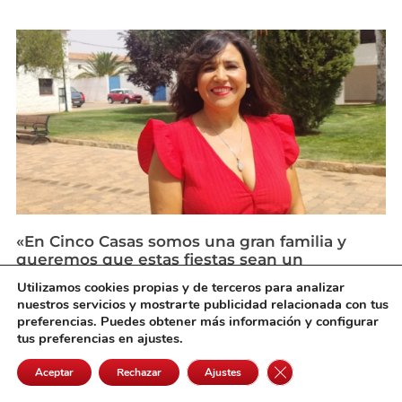
«En Cinco Casas somos una gran familia y
queremos que estas fiestas sean un
reencuentro para todos»
Utilizamos cookies propias y de terceros para analizar
agosto 3, 2026
nuestros servicios y mostrarte publicidad relacionada con tus
preferencias. Puedes obtener más información y configurar
tus preferencias en ajustes.
Cerrar el banner de 
Aceptar
Rechazar
Ajustes