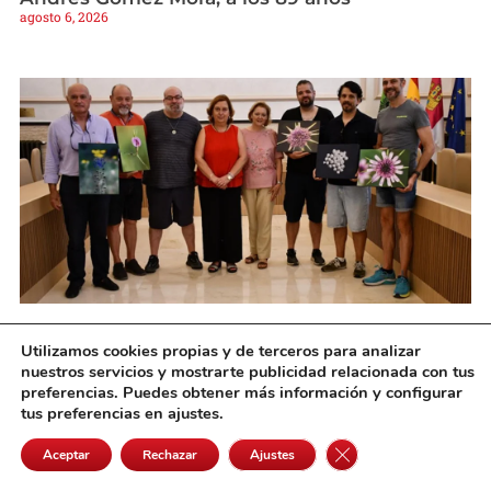
agosto 6, 2026
Cedillo entrega los galardones del primer
Utilizamos cookies propias y de terceros para analizar
concurso de fotografía “Fascinación por las
nuestros servicios y mostrarte publicidad relacionada con tus
plantas»
preferencias. Puedes obtener más información y configurar
agosto 6, 2026
tus preferencias en ajustes.
Cerrar el banner de 
Aceptar
Rechazar
Ajustes