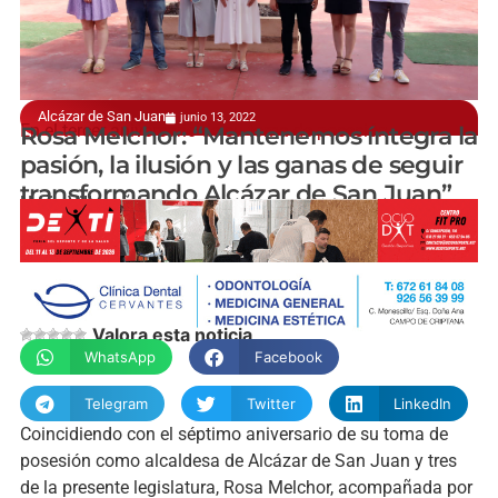
Alcázar de San Juan
junio 13, 2022
En el tercer aniversario de su toma de posesión
Rosa Melchor: “Mantenemos íntegra la
pasión, la ilusión y las ganas de seguir
transformando Alcázar de San Juan”
Nuria Villacañas
Valora esta noticia
WhatsApp
Facebook
Telegram
Twitter
LinkedIn
Coincidiendo con el séptimo aniversario de su toma de
posesión como alcaldesa de Alcázar de San Juan y tres
de la presente legislatura, Rosa Melchor, acompañada por