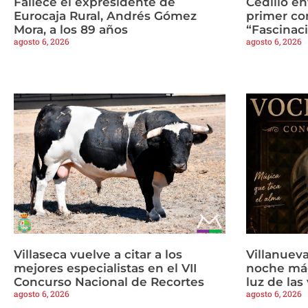
Fallece el expresidente de
Cedillo en
Eurocaja Rural, Andrés Gómez
primer co
Mora, a los 89 años
“Fascinaci
agosto 6, 2026
agosto 6, 2026
Villaseca vuelve a citar a los
Villanueva
mejores especialistas en el VII
noche mág
Concurso Nacional de Recortes
luz de las
agosto 6, 2026
agosto 6, 2026