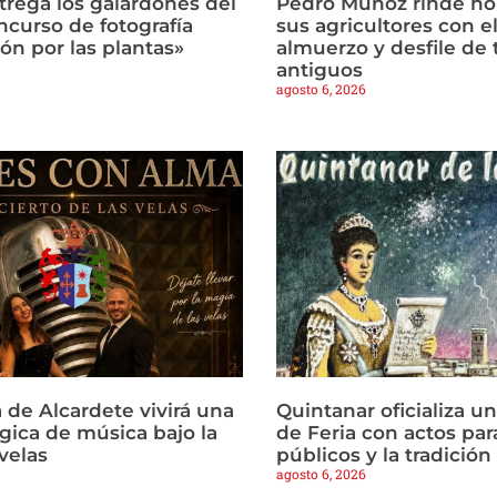
trega los galardones del
Pedro Muñoz rinde h
ncurso de fotografía
sus agricultores con el
ón por las plantas»
almuerzo y desfile de 
antiguos
agosto 6, 2026
 de Alcardete vivirá una
Quintanar oficializa u
ica de música bajo la
de Feria con actos par
 velas
públicos y la tradició
agosto 6, 2026