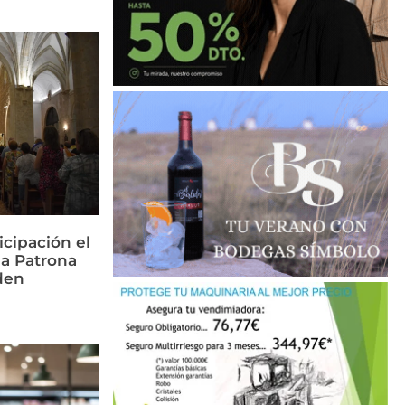
icipación el
la Patrona
den