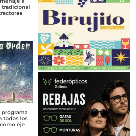
omenaje a
 tradicional
tractores
n programa
a todos los
n como eje