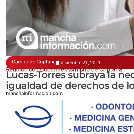
Campo de Criptana
diciembre 21, 2011
Reunión con Cocemfe-Asmicrip de Criptana
Lucas-Torres subraya la ne
igualdad de derechos de l
manchainformacion.com