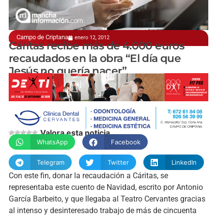
Campo de Criptana
enero 12, 2012
Teatro con fines solidarios
Cáritas recibe más de 4.000 euros
recaudados en la obra “El día que
Jesús no quería nacer”
manchainformacion.com
Valora esta noticia
WhatsApp
Facebook
Telegram
Twitter
LinkedIn
Con este fin, donar la recaudación a Cáritas, se
representaba este cuento de Navidad, escrito por Antonio
García Barbeito, y que llegaba al Teatro Cervantes gracias
al intenso y desinteresado trabajo de más de cincuenta