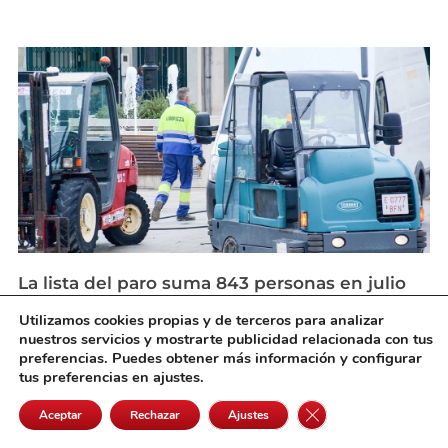
La lista del paro suma 843 personas en julio
en Castilla-La Mancha, que registra 114.696
Utilizamos cookies propias y de terceros para analizar
desempleados
nuestros servicios y mostrarte publicidad relacionada con tus
agosto 4, 2026
preferencias. Puedes obtener más información y configurar
tus preferencias en ajustes.
Cerrar el banner de 
Aceptar
Rechazar
Ajustes