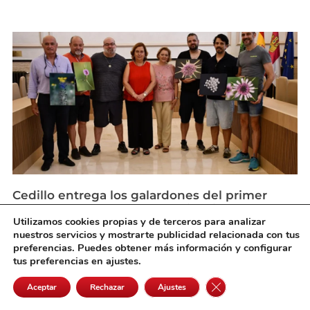
Cedillo entrega los galardones del primer
concurso de fotografía “Fascinación por las
Utilizamos cookies propias y de terceros para analizar
plantas»
nuestros servicios y mostrarte publicidad relacionada con tus
agosto 6, 2026
preferencias. Puedes obtener más información y configurar
tus preferencias en ajustes.
Cerrar el banner de 
Aceptar
Rechazar
Ajustes