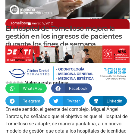
Tomelloso
marzo 5, 2012
Servicio de Cirugía
El Hospital de Tomelloso mejora la
gestión en los ingresos de pacientes
durante los fines de semana
manchainformacion.com
Valora esta noticia
WhatsApp
Facebook
Telegram
Twitter
LinkedIn
En este sentido, el gerente del complejo, Miguel Ángel
Baratas, ha señalado que el objetivo es que el Hospital de
Tomelloso se adapte, de manera paulatina, a un nuevo
modelo de gestión que dota a los hospitales de identidad