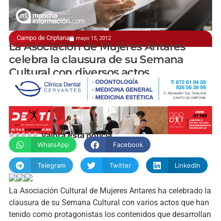
Campo de Criptana
mayo 15, 2012
Entrega de los premios
La Asociación de Mujeres Antares
celebra la clausura de su Semana
Cultural con diversos actos
manchainformacion.com
Valora esta noticia
WhatsApp
Facebook
Telegram
Twitter
LinkedIn
La Asociación Cultural de Mujeres Antares ha celebrado la
clausura de su Semana Cultural con varios actos que han
tenido como protagonistas los contenidos que desarrollan