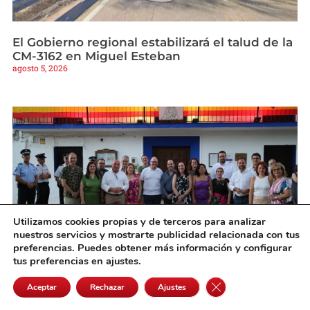
El Gobierno regional estabilizará el talud de la
CM-3162 en Miguel Esteban
agosto 5, 2026
Utilizamos cookies propias y de terceros para analizar
nuestros servicios y mostrarte publicidad relacionada con tus
preferencias. Puedes obtener más información y configurar
tus preferencias en ajustes.
Cinco Casas inaugura sus Feria y Fiestas 2026
con un pregón lleno de historia de la voz de
Cerrar el banner de 
Aceptar
Rechazar
Ajustes
Josefa Montiel
agosto 5, 2026