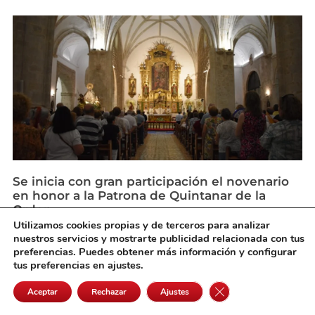
Se inicia con gran participación el novenario
en honor a la Patrona de Quintanar de la
Orden
agosto 6, 2026
Utilizamos cookies propias y de terceros para analizar
nuestros servicios y mostrarte publicidad relacionada con tus
preferencias. Puedes obtener más información y configurar
tus preferencias en ajustes.
Cerrar el banner de 
Aceptar
Rechazar
Ajustes