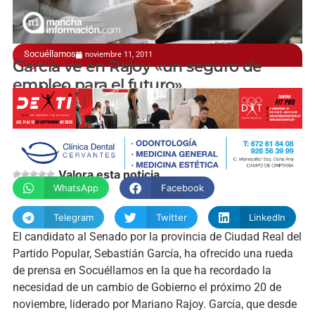
Socuéllamos
noviembre 11, 2011
Programa electoral del Partido Popular
García ve en Rajoy «un seguro de
empleo para el futuro»
manchainformacion.com
Valora esta noticia
WhatsApp
Facebook
Telegram
Twitter
LinkedIn
El candidato al Senado por la provincia de Ciudad Real del
Partido Popular, Sebastián García, ha ofrecido una rueda
de prensa en Socuéllamos en la que ha recordado la
necesidad de un cambio de Gobierno el próximo 20 de
noviembre, liderado por Mariano Rajoy. García, que desde