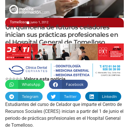
Tomelloso
junio 1, 2012
Convenio de colaboración con la Fundación CERES
Un quincena de futuros celadores
inician sus prácticas profesionales en
el Hospital General de Tomelloso
manchainformacion.com
Valora esta noticia
WhatsApp
Facebook
Telegram
Twitter
LinkedIn
Estudiantes del curso de Celador que imparte el Centro de
Recursos Sociales (CERES) inician a partir del 1 de junio el
periodo de prácticas profesionales en el Hospital General
de Tomelloso.