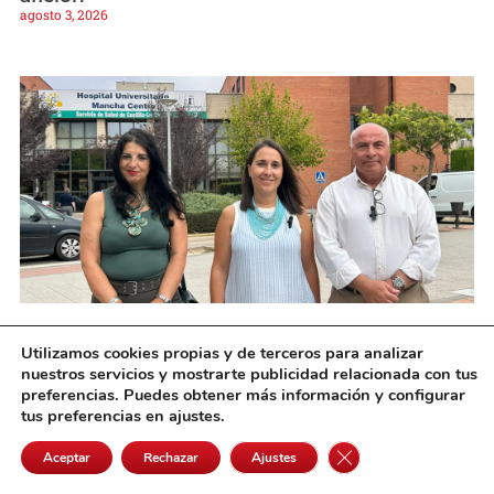
agosto 3, 2026
El PP cifra en 600 millones el recorte sanitario
Utilizamos cookies propias y de terceros para analizar
de la Junta y critica la situación del Hospital
nuestros servicios y mostrarte publicidad relacionada con tus
Mancha Centro
preferencias. Puedes obtener más información y configurar
agosto 3, 2026
tus preferencias en ajustes.
Cerrar el banner de 
Aceptar
Rechazar
Ajustes