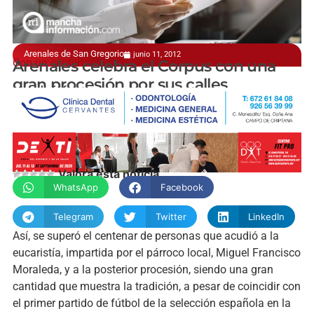
Arenales de San Gregorio
junio 11, 2012
Con un centenar de personas
Arenales celebra el Corpus con una
gran procesión por sus calles
manchainformacion.com
Valora esta noticia
WhatsApp
Facebook
Telegram
Twitter
LinkedIn
Así, se superó el centenar de personas que acudió a la
eucaristía, impartida por el párroco local, Miguel Francisco
Moraleda, y a la posterior procesión, siendo una gran
cantidad que muestra la tradición, a pesar de coincidir con
el primer partido de fútbol de la selección española en la