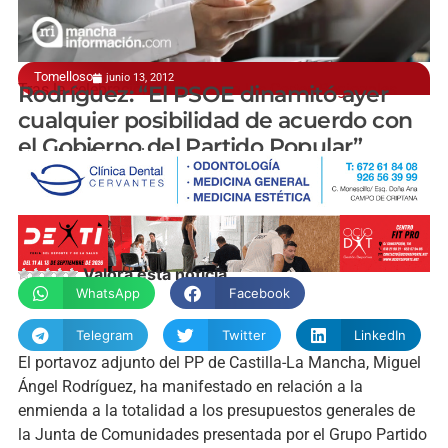
Tomelloso
junio 13, 2012
Tras la celebración del Pleno en las Cortes Regionales
Rodríguez: “El PSOE dinamitó ayer
cualquier posibilidad de acuerdo con
el Gobierno del Partido Popular”
manchainformacion.com
Valora esta noticia
WhatsApp
Facebook
Telegram
Twitter
LinkedIn
El portavoz adjunto del PP de Castilla-La Mancha, Miguel
Ángel Rodríguez, ha manifestado en relación a la
enmienda a la totalidad a los presupuestos generales de
la Junta de Comunidades presentada por el Grupo Partido