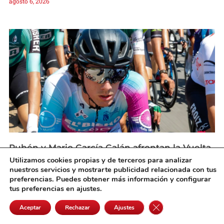
agosto 6, 2026
Rubén y Mario García Galán afrontan la Vuelta
a Castilla-La Mancha Leader en forma
Utilizamos cookies propias y de terceros para analizar
agosto 6, 2026
nuestros servicios y mostrarte publicidad relacionada con tus
preferencias. Puedes obtener más información y configurar
tus preferencias en ajustes.
Cerrar el banner de 
Aceptar
Rechazar
Ajustes