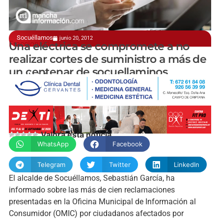
Socuéllamos
junio 20, 2012
Fraccionará las facturas reclamadas
Una eléctrica se compromete a no
realizar cortes de suministro a más de
un centenar de socuellaminos
manchainformacion.com
Valora esta noticia
WhatsApp
Facebook
Telegram
Twitter
LinkedIn
El alcalde de Socuéllamos, Sebastián García, ha
informado sobre las más de cien reclamaciones
presentadas en la Oficina Municipal de Información al
Consumidor (OMIC) por ciudadanos afectados por