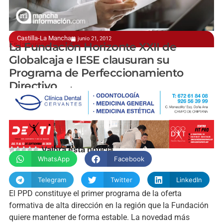
Castilla-La Mancha
junio 21, 2012
Es la tercera edición
La Fundación Horizonte XXII de
Globalcaja e IESE clausuran su
Programa de Perfeccionamiento
Directivo
manchainformacion.com
Valora esta noticia
WhatsApp
Facebook
Telegram
Twitter
LinkedIn
El PPD constituye el primer programa de la oferta
formativa de alta dirección en la región que la Fundación
quiere mantener de forma estable. La novedad más