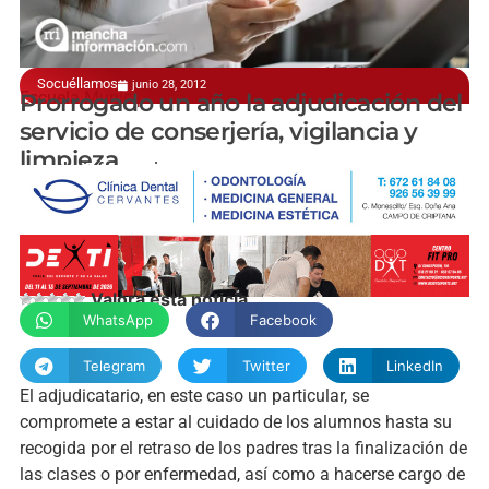
Socuéllamos
junio 28, 2012
Escuela Municipal de Música
Prorrogado un año la adjudicación del
servicio de conserjería, vigilancia y
limpieza
manchainformacion.com
Valora esta noticia
WhatsApp
Facebook
Telegram
Twitter
LinkedIn
El adjudicatario, en este caso un particular, se
compromete a estar al cuidado de los alumnos hasta su
recogida por el retraso de los padres tras la finalización de
las clases o por enfermedad, así como a hacerse cargo de