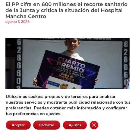
El PP cifra en 600 millones el recorte sanitario
de la Junta y critica la situación del Hospital
Mancha Centro
agosto 3, 2026
Utilizamos cookies propias y de terceros para analizar
nuestros servicios y mostrarte publicidad relacionada con tus
preferencias. Puedes obtener más información y configurar
El criptanense Martín Olivares logra el cuarto
tus preferencias en ajustes.
premio en el concurso de talentos de
Quintanar de la Orden
Cerrar el banner de 
Aceptar
Rechazar
Ajustes
agosto 3, 2026