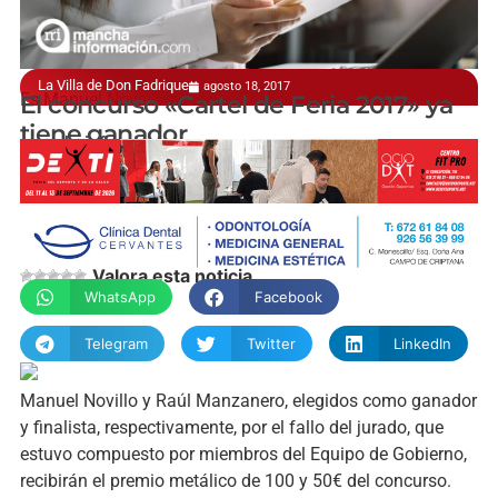
La Villa de Don Fadrique
agosto 18, 2017
Es Manuel Novillo Vela
El concurso «Cartel de Feria 2017» ya
tiene ganador
manchainformacion.com
Valora esta noticia
WhatsApp
Facebook
Telegram
Twitter
LinkedIn
Manuel Novillo y Raúl Manzanero, elegidos como ganador
y finalista, respectivamente, por el fallo del jurado, que
estuvo compuesto por miembros del Equipo de Gobierno,
recibirán el premio metálico de 100 y 50€ del concurso.