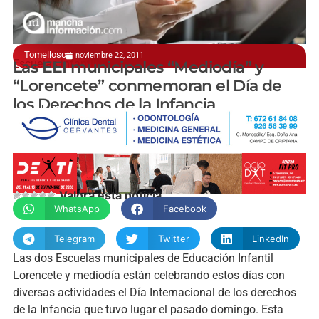
Tomelloso
noviembre 22, 2011
Escuelas infantiles
Las EEI municipales “Mediodía” y
“Lorencete” conmemoran el Día de
los Derechos de la Infancia
manchainformacion.com
Valora esta noticia
WhatsApp
Facebook
Telegram
Twitter
LinkedIn
Las dos Escuelas municipales de Educación Infantil
Lorencete y mediodía están celebrando estos días con
diversas actividades el Día Internacional de los derechos
de la Infancia que tuvo lugar el pasado domingo. Esta