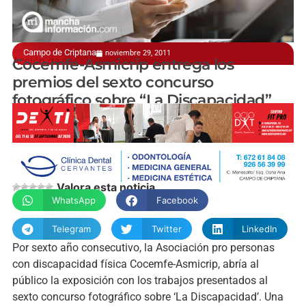
Campo de Criptana
noviembre 29, 2011
Acción de sensibilización a la ciudadanía
Cocemfe-Asmicrip entrega los
premios del sexto concurso
fotográfico sobre “La Discapacidad”
manchainformacion.com
Valora esta noticia
WhatsApp
Facebook
Telegram
Twitter
LinkedIn
Por sexto año consecutivo, la Asociación pro personas
con discapacidad física Cocemfe-Asmicrip, abría al
público la exposición con los trabajos presentados al
sexto concurso fotográfico sobre ‘La Discapacidad’. Una