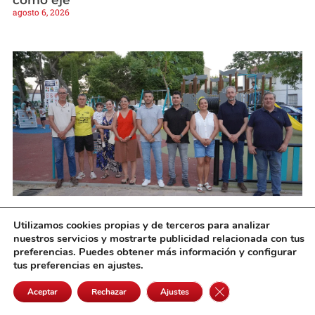
como eje
agosto 6, 2026
Campo de Criptana estrena en el Parque Luis
Utilizamos cookies propias y de terceros para analizar
Cobos su primera zona infantil accesible e
nuestros servicios y mostrarte publicidad relacionada con tus
inclusiva
preferencias. Puedes obtener más información y configurar
agosto 6, 2026
tus preferencias en ajustes.
Cerrar el banner de 
Aceptar
Rechazar
Ajustes