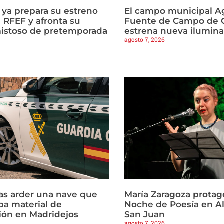
a ya prepara su estreno
El campo municipal Ag
 RFEF y afronta su
Fuente de Campo de C
istoso de pretemporada
estrena nueva ilumin
agosto 7, 2026
ras arder una nave que
María Zaragoza protago
a material de
Noche de Poesía en Al
ión en Madridejos
San Juan
agosto 7, 2026