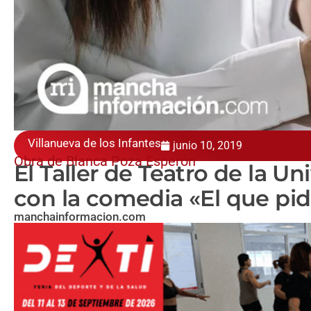
Villanueva de los Infantes
junio 10, 2019
Obra de Blanca Poza Esperón
El Taller de Teatro de la U
con la comedia «El que pid
manchainformacion.com