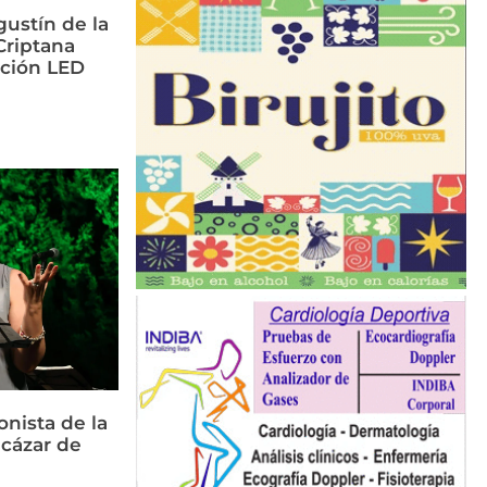
ustín de la
riptana
ación LED
nista de la
cázar de