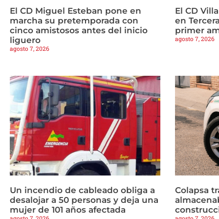
El CD Miguel Esteban pone en
El CD Vill
marcha su pretemporada con
en Tercera
cinco amistosos antes del inicio
primer am
agosto 7, 2026
liguero
agosto 7, 2026
Un incendio de cableado obliga a
Colapsa t
desalojar a 50 personas y deja una
almacenab
mujer de 101 años afectada
construcc
agosto 7, 2026
agosto 7, 2026