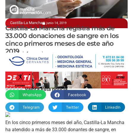
Castilla-La Mancha
junio 14, 2019
3.170 han realizado su donación por primera vez
Castilla-La Mancha registra más de
33.000 donaciones de sangre en los
cinco primeros meses de este año
2019
manchainformacion.com
Valora esta noticia
WhatsApp
Facebook
Telegram
Twitter
LinkedIn
En los cinco primeros meses del año, Castilla-La Mancha
ha atendido a más de 33.000 donantes de sangre, en