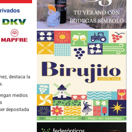
nez, destaca la
a.
tengan medios
s
 ser depositada