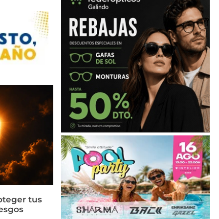
oteger tus
iesgos