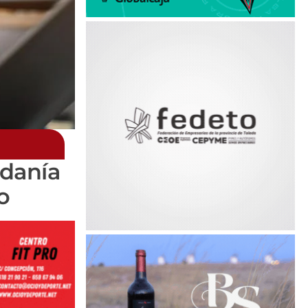
adanía
o