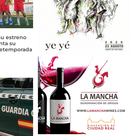
su estreno
nta su
retemporada