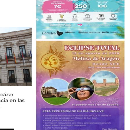
cázar
cia en las
l