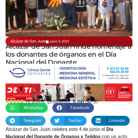
Alcázar de San Juan
junio 4, 2025
Junto al monumento "Vida X Vida"
Alcázar de San Juan rinde homenaje a
los donantes de órganos en el Día
Nacional del Donante
manchainformación
(
1
votos, promedio:
5,00
de 5)
WhatsApp
Facebook
Telegram
Twitter
LinkedIn
Alcázar de San Juan celebra este 4 de junio el
Día
Nacional del Donante de Órganos y Tejidos
con un acto