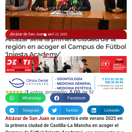
Alcázar de San Juan
abril 22, 2025
Se desarrollará entre los días 21 y 25 de julio
Alcázar será la primera ciudad de la
región en acoger el Campus de Fútbol
‘Iniesta Academy’
manchainformacion.com
(
1
votos, promedio:
5,00
de 5)
WhatsApp
Facebook
Telegram
Twitter
LinkedIn
Alcázar de San Juan
se convertirá este verano 2025 en
la primera ciudad de Castilla-La Mancha en acoger el