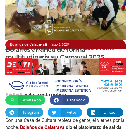
Bolaños de Calatrava
marzo 3, 2025
Actividades con música, disfraces y mucha diversión
Bolaños arranca de forma
multitudinaria su Carnaval 2025
manchainformacion.com
Valora esta noticia
WhatsApp
Facebook
Telegram
Twitter
LinkedIn
Con una Casa de Cultura repleta de gente, el viernes por la
noche,
Bolaños de Calatrava
dio el pistoletazo de salida