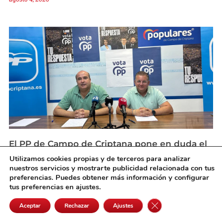
El PP de Campo de Criptana pone en duda el
superávit anunciado por el Ayuntamiento
Utilizamos cookies propias y de terceros para analizar
agosto 4, 2026
nuestros servicios y mostrarte publicidad relacionada con tus
preferencias. Puedes obtener más información y configurar
tus preferencias en ajustes.
Cerrar el banner de 
Aceptar
Rechazar
Ajustes