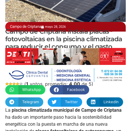
Campo de Criptana
mayo 28, 2026
A través de un convenio de 40.000 euros con Redeia
Campo de Criptana instala placas
fotovoltaicas en la piscina climatizada
para reducir el consumo y el gasto
manchainformacion.com / Nuria Villacañas
(
1
votos, promedio:
4,00
de 5)
WhatsApp
Facebook
Telegram
Twitter
LinkedIn
La
piscina climatizada municipal de Campo de Criptana
ha dado un importante paso hacia la sostenibilidad
energética con la puesta en marcha de una nueva