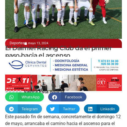
Deportes
mayo 13, 2024
Venció 2-0 al Manchego Provencio
El Daimiel Racing Club da el primer
paso hacia el ascenso
Carlos Garrido
Valora esta noticia
WhatsApp
Facebook
Telegram
Twitter
LinkedIn
Este pasado fin de semana, concretamente el domingo 12
de mayo, arrancaba el camino hacia el ascenso para el