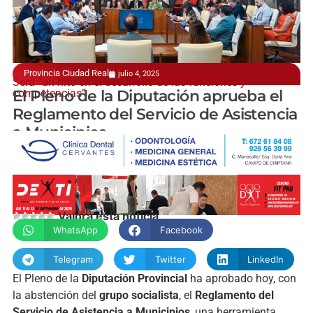
Provincia Ciudad Real
julio 4, 2025
Será “un hito en el desarrollo de las funciones y
competencias”
El Pleno de la Diputación aprueba el
Reglamento del Servicio de Asistencia
a Municipios
Valora esta noticia
WhatsApp
Facebook
Telegram
Twitter
LinkedIn
El Pleno de la
Diputación Provincial
ha aprobado hoy, con
la abstención del
grupo socialista
, el
Reglamento del
Servicio de Asistencia a Municipios
, una herramienta