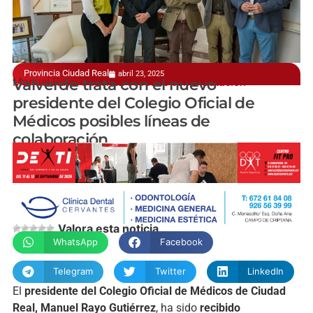
Provincia Ciudad Real
abril 23, 2025
Manuel Rayo Gutiérrez se reúne con Diputación
Valverde trata con el nuevo
presidente del Colegio Oficial de
Médicos posibles líneas de
colaboración
manchainformacion.com
Valora esta noticia
WhatsApp
Facebook
Telegram
Twitter
LinkedIn
El
presidente del Colegio Oficial de Médicos de Ciudad
Real, Manuel Rayo Gutiérrez
, ha sido
recibido