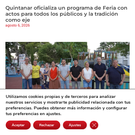
Quintanar oficializa un programa de Feria con
actos para todos los públicos y la tradición
como eje
agosto 6, 2026
Utilizamos cookies propias y de terceros para analizar
nuestros servicios y mostrarte publicidad relacionada con tus
preferencias. Puedes obtener más información y configurar
Campo de Criptana estrena en el Parque Luis
tus preferencias en ajustes.
Cobos su primera zona infantil accesible e
Cerrar el banner de 
inclusiva
Aceptar
Rechazar
Ajustes
agosto 6, 2026