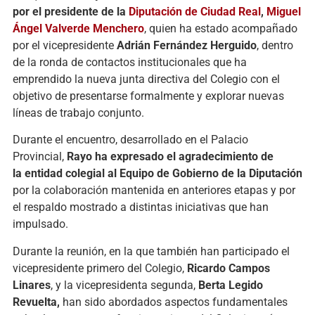
por
el
presidente de la
Diputación de Ciudad Real
,
Miguel
Ángel Valverde Menchero
,
quien ha estado acompañado
por el
vicepresidente
Adrián Fernández Herguido
, dentro
de la ronda de contactos institucionales que ha
emprendido la nueva junta
d
irectiva del Colegio con el
objetivo de presentarse formalmente y explorar nuevas
líneas de trabajo conjunto.
Durante el encuentro, desarrollado en el Palacio
Provincial,
Rayo
ha expresado el agradecimiento de
la
entidad
colegial al
E
quipo de
G
obierno de la Diputación
por la colaboración mantenida en anteriores etapas y por
el respaldo mostrado a distintas iniciativas
que han
impulsado.
Durante
la reunión, en la que también han participado el
vicepresidente primero del Colegio,
Ricardo Campos
Linares
, y la vicepresidenta segunda,
Berta Legido
Revuelta,
han sido abordados aspectos fundamentales