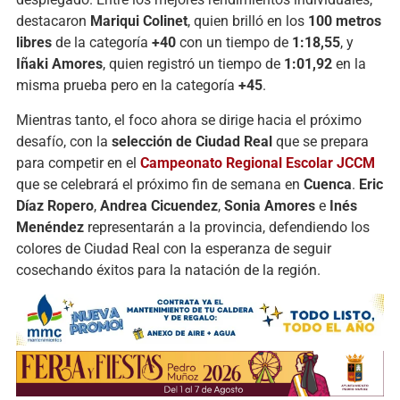
destacaron
Mariqui
Colinet
,
quien
brilló
en
los
100
metros
libres
de
la
categoría
+
40
con
un
tiempo
de
1:
18,55
,
y
Iñaki
Amores
,
quien
registró
un
tiempo
de
1:
01,92
en
la
misma
prueba
pero
en
la
categoría
+
45
.
Mientras
tanto,
el
foco
ahora
se
dirige
hacia
el
próximo
desafío,
con
la
selección
de
Ciudad
Real
que
se
prepara
para
competir
en
el
Campeonato
Regional
Escolar
JCCM
que
se
celebrará
el
próximo
fin
de
semana
en
Cuenca
.
Eric
Díaz
Ropero
,
Andrea
Cicuendez
,
Sonia
Amores
e
Inés
Menéndez
representarán
a
la
provincia,
defendiendo
los
colores
de
Ciudad
Real
con
la
esperanza
de
seguir
cosechando
éxitos
para
la
natación
de
la
región.