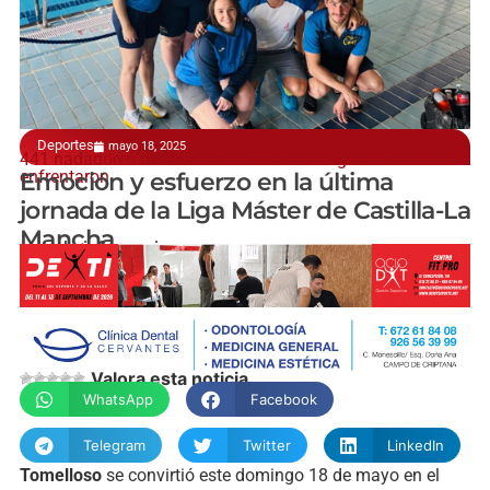
Deportes
mayo 18, 2025
441 nadadores de 25 clubes de toda la región se
enfrentaron
Emoción y esfuerzo en la última
jornada de la Liga Máster de Castilla-La
Mancha
manchainformacion.com
Valora esta noticia
WhatsApp
Facebook
Telegram
Twitter
LinkedIn
Tomelloso
se
convirtió
este
domingo
18
de
mayo
en
el