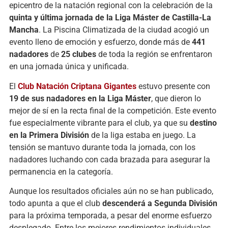
epicentro
de
la
natación
regional
con
la
celebración
de
la
quinta
y
última
jornada
de
la
Liga
Máster
de
Castilla-
La
Mancha
.
La
Piscina
Climatizada
de
la
ciudad
acogió
un
evento
lleno
de
emoción
y
esfuerzo,
donde
más
de
441
nadadores
de
25
clubes
de
toda
la
región
se
enfrentaron
en
una
jornada
única
y
unificada.
El
Club
Natación
Criptana
Gigantes
estuvo
presente
con
19
de
sus
nadadores en la Liga Máster
,
que
dieron
lo
mejor
de
sí
en
la
recta
final
de
la
competición.
Este
evento
fue
especialmente
vibrante
para
el
club,
ya
que
su
destino
en
la
Primera
División
de
la
liga
estaba
en
juego.
La
tensión
se
mantuvo
durante
toda
la
jornada,
con
los
nadadores
luchando
con
cada
brazada
para
asegurar
la
permanencia
en
la
categoría.
Aunque
los
resultados
oficiales
aún
no
se
han
publicado,
todo
apunta
a
que
el
club
descenderá
a
Segunda
División
para
la
próxima
temporada,
a
pesar
del
enorme
esfuerzo
desplegado.
Entre
los
mejores
rendimientos
individuales,