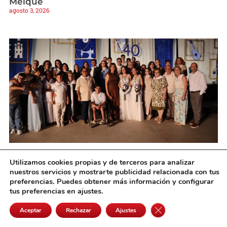
Melque
agosto 3, 2026
Campo de Criptana inicio Feria 2026 con el
Utilizamos cookies propias y de terceros para analizar
pregón de Déborah Escobar y la proclamación
nuestros servicios y mostrarte publicidad relacionada con tus
de las damas
preferencias. Puedes obtener más información y configurar
agosto 2, 2026
tus preferencias en ajustes.
Cerrar el banner de 
Aceptar
Rechazar
Ajustes